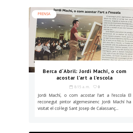
PRENSA
Berca d´Abril: Jordi Machí, o com
acostar l’art a l’escola
8:15 a. m.
0
Jordi Machí, o com acostar l’art a l’escola El
reconegut pintor algemesinenc Jordi Machí ha
visitat el col·legi Sant Josep de Calassanç...