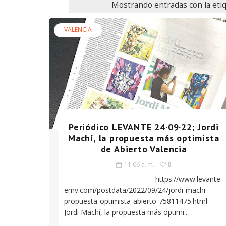
Mostrando entradas con la eti
VALENCIA
Periódico LEVANTE 24·09·22; Jordi
Machí, la propuesta más optimista
de Abierto Valencia
11:06 a. m.
0
https://www.levante-
emv.com/postdata/2022/09/24/jordi-machi-
propuesta-optimista-abierto-75811475.html
Jordi Machí, la propuesta más optimi...