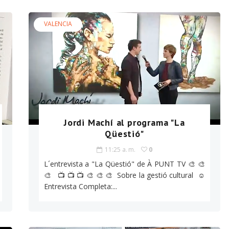
VALENCIA
Jordi Machí al programa "La
Qüestió"
11:25 a. m.
0
L´entrevista a "La Qüestió" de À PUNT TV 🎨 🎨
🎨 📺 📺 📺 🎨 🎨 🎨 Sobre la gestió cultural ☺️
Entrevista Completa:...