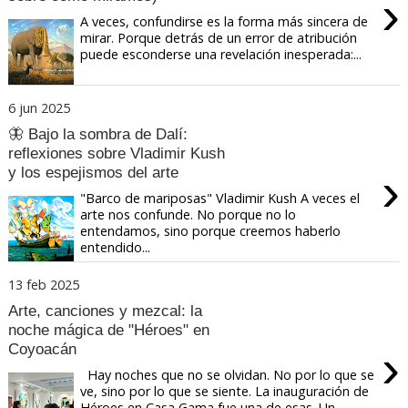
›
A veces, confundirse es la forma más sincera de
mirar. Porque detrás de un error de atribución
puede esconderse una revelación inesperada:...
6 jun 2025
🦋 Bajo la sombra de Dalí:
reflexiones sobre Vladimir Kush
›
y los espejismos del arte
"Barco de mariposas" Vladimir Kush A veces el
arte nos confunde. No porque no lo
entendamos, sino porque creemos haberlo
entendido...
13 feb 2025
Arte, canciones y mezcal: la
noche mágica de "Héroes" en
›
Coyoacán
Hay noches que no se olvidan. No por lo que se
ve, sino por lo que se siente. La inauguración de
Héroes en Casa Gama fue una de esas. Un...