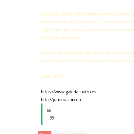
Nuestras pieles simbolizan nuestros colores, c
hacernos daño y distanciarnos, sin embargo s
negativas, injustas, y absolutamente rechazable
extraordinario valor..
Esta es una liberación hacia un plano superior e
para convertirnos en lo que somos, algo bello y
Jordi Machí.
https://www.galeriacuatro.es
http://jordimachi.com