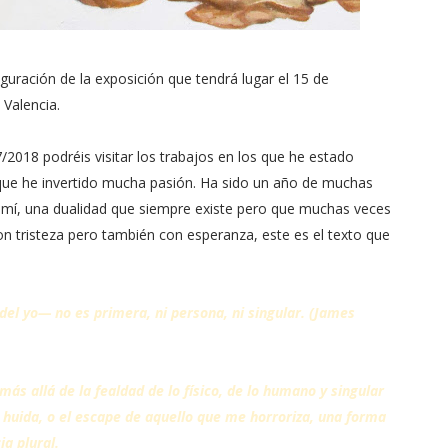
uguración de la exposición que tendrá lugar el 15 de
 Valencia.
/2018 podréis visitar los trabajos en los que he estado
 que he invertido mucha pasión. Ha sido un año de muchas
 mí, una dualidad que siempre existe pero que muchas veces
 tristeza pero también con esperanza, este es el texto que
del yo— no es primera, ni persona, ni singular. (James
ás allá de la fealdad de lo físico, de lo humano y singular
a huida, o el escape de aquello que me horroriza, una forma
a plural.