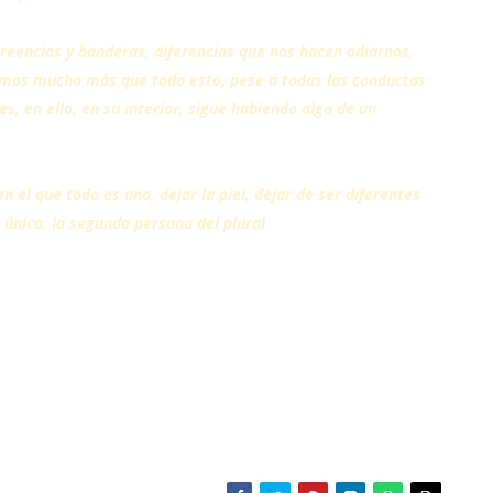
reencias y banderas, diferencias que nos hacen odiarnos,
omos mucho más que todo esto, pese a todas las conductas
s, en ello, en su interior, sigue habiendo algo de un
n el que todo es uno, dejar la piel, dejar de ser diferentes
 único; la segunda persona del plural.