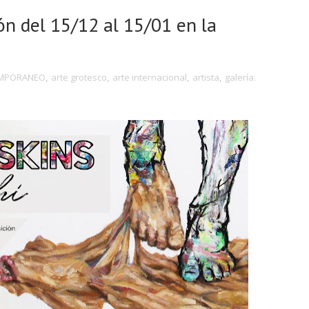
n del 15/12 al 15/01 en la
EMPORANEO
,
arte grotesco
,
arte internacional
,
artista
,
galería.