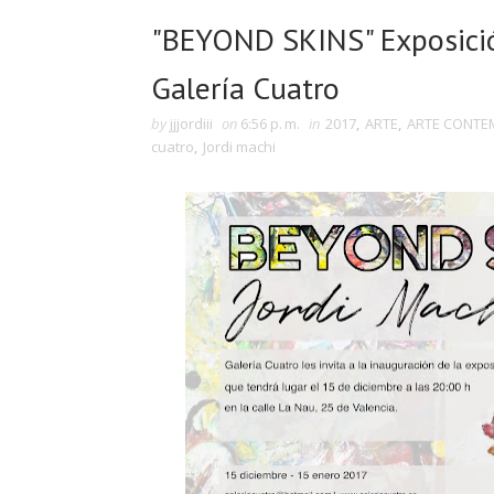
"BEYOND SKINS" Exposició
Galería Cuatro
by
jjjordiii
on
6:56 p. m.
in
2017
,
ARTE
,
ARTE CONT
cuatro
,
Jordi machi