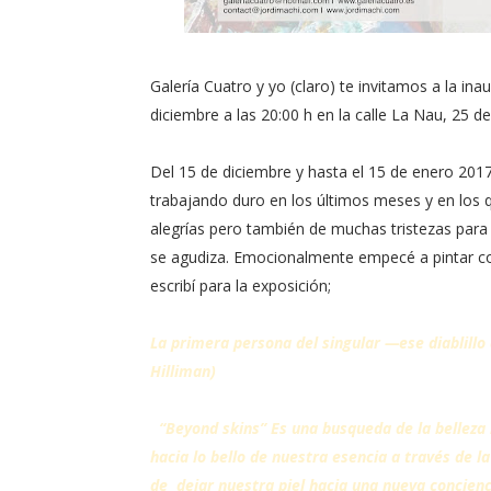
Galería Cuatro y yo (claro) te invitamos a la ina
diciembre a las 20:00 h en la calle La Nau, 25 de
Del 15 de diciembre y hasta el 15 de enero 2017
trabajando duro en los últimos meses y en los
alegrías pero también de muchas tristezas para
se agudiza. Emocionalmente empecé a pintar con
escribí para la exposición;
La primera persona del singular —ese diablillo 
Hilliman)
“Beyond skins” Es una busqueda de la belleza m
hacia lo bello de nuestra esencia a través de l
de dejar nuestra piel hacia una nueva concienci