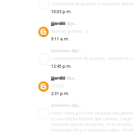
Totalmente de acuerdo y muy buen artícul
10:03 p. m.
jjjordiii
dijo...
Muchas gracias! : ☺️
9:11 a. m.
Anónimo dijo...
Completamente de acuerdo, siempre he cre
12:45 p. m.
jjjordiii
dijo...
:D:D:D
2:31 p. m.
Anónimo dijo...
Cierto. Hace poco me contacta una galería
es esa misma historia que cuentas. Luego e
muestran una de las piezas, se le escucha a
mantienen ahí y ni siquiera lo editan. Un 