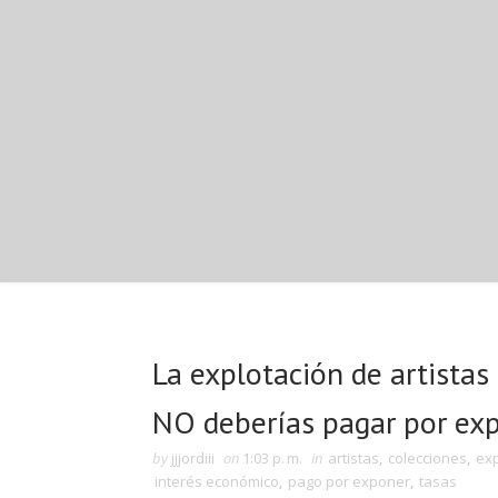
La explotación de artistas
NO deberías pagar por exp
by
jjjordiii
on
1:03 p. m.
in
artistas
,
colecciones
,
ex
interés económico
,
pago por exponer
,
tasas