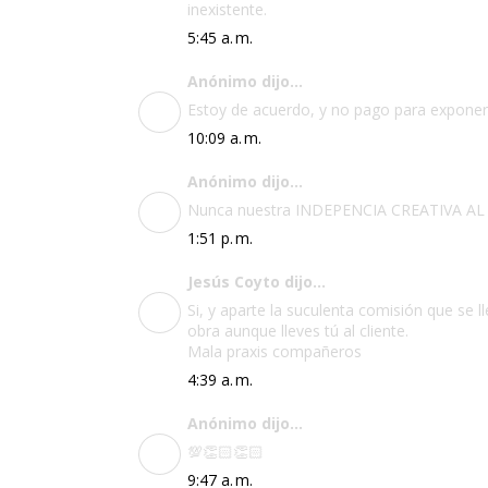
inexistente.
5:45 a. m.
Anónimo dijo...
Estoy de acuerdo, y no pago para exponer
10:09 a. m.
Anónimo dijo...
Nunca nuestra INDEPENCIA CREATIVA AL
1:51 p. m.
Jesús Coyto dijo...
Si, y aparte la suculenta comisión que se 
obra aunque lleves tú al cliente.
Mala praxis compañeros
4:39 a. m.
Anónimo dijo...
💯👏🏻👏🏻
9:47 a. m.