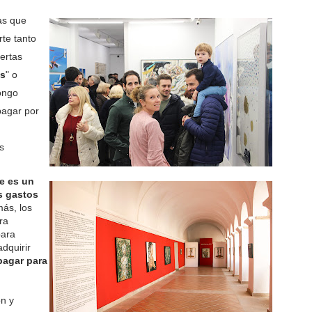
as que
rte tanto
ertas
as
" o
pongo
pagar por
s
te es un
s gastos
más, los
ra
para
dquirir
pagar para
ón y