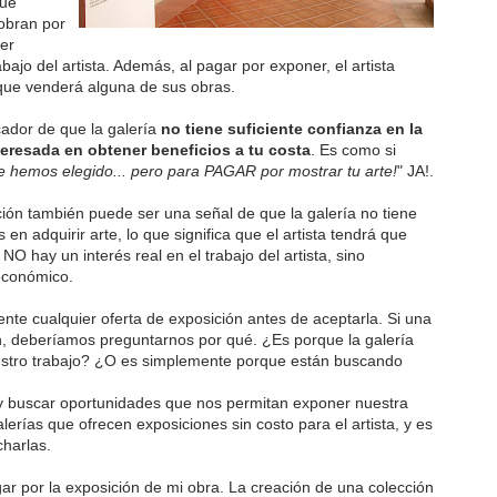
que
obran por
ner
abajo del artista. Además, al pagar por exponer, el artista
 que venderá alguna de sus obras.
cador de que la galería
no tiene suficiente confianza en la
teresada en obtener beneficios a tu costa
. Es como si
te hemos elegido... pero para PAGAR por mostrar tu arte!
" JA!.
ción también puede ser una señal de que la galería no tiene
 en adquirir arte, lo que significa que el artista tendrá que
O hay un interés real en el trabajo del artista, sino
económico.
nte cualquier oferta de exposición antes de aceptarla. Si una
ón, deberíamos preguntarnos por qué. ¿Es porque la galería
nuestro trabajo? ¿O es simplemente porque están buscando
 y buscar oportunidades que nos permitan exponer nuestra
erías que ofrecen exposiciones sin costo para el artista, y es
harlas.
ar por la exposición de mi obra. La creación de una colección