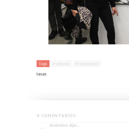
Tags
# artistas
# colecciones
tasas
9 COMENTARIOS:
Anónimo dijo...