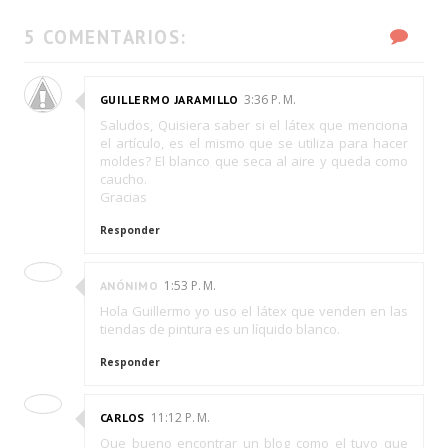
5 COMENTARIOS:
3:36 P. M.
GUILLERMO JARAMILLO
Saludos, Quisiera saber si el látex que menciona
el artículo, es el mismo que se utiliza para hacer
moldes? El blanco que seca al aire y queda como
caucho.
Gracias
Responder
1:53 P. M.
ANÓNIMO
Hola Guillermo yo uso el látex que venden en las
tiendas de pintura es un líquido blanco.
Responder
11:12 P. M.
CARLOS
Que bueno encontrar un blog como el tuyo que