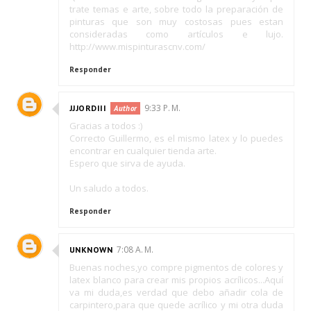
trate temas e arte, sobre todo la preparación de
pinturas que son muy costosas pues estan
consideradas como artículos e lujo.
http://www.mispinturascnv.com/
Responder
9:33 P. M.
JJJORDIII
Gracias a todos :)
Correcto Guillermo, es el mismo latex y lo puedes
encontrar en cualquier tienda arte.
Espero que sirva de ayuda.
Un saludo a todos.
Responder
7:08 A. M.
UNKNOWN
Buenas noches,yo compre pigmentos de colores y
latex blanco para crear mis propios acrílicos...Aquí
va mi duda,es verdad que debo añadir cola de
carpintero,para que quede acrílico y mi otra duda