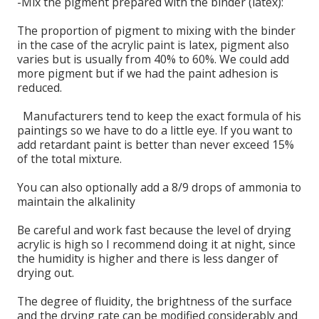
-
Mix the
pigment prepared
with the binder
(
latex):
The proportion
of
pigment
to
mixing
with the binder
in the case
of
the
acrylic paint
is
latex
,
pigment
also
varies
but is usually
from 40% to
60
%.
We could
add
more pigment
but if
we had
the
paint adhesion
is
reduced.
Manufacturers
tend to keep
the
exact formula
of his
paintings
so
we have to
do
a little
eye.
If
you want to
add
retardant
paint
is
better than never
exceed 15
%
of the total
mixture.
You can
also optionally
add a
8/9
drops of ammonia
to
maintain
the alkalinity
Be careful
and
work fast
because the level of
drying
acrylic
is high
so I
recommend doing it
at night,
since
the humidity
is higher
and there is less
danger of
drying out.
The degree of
fluidity,
the brightness
of the surface
and
the drying rate
can be modified
considerably
and