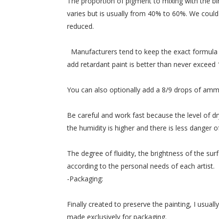
The proportion
of
pigment
to
mixing
with the b
varies
but is usually
from 40% to
60
%.
We could
reduced.
Manufacturers
tend to keep
the
exact formula
add
retardant
paint
is
better than never
exceed 
You can
also optionally
add a
8/9
drops of amm
Be careful
and
work fast
because the level of
dr
the humidity
is higher
and there is less
danger o
The degree of
fluidity,
the brightness
of the sur
according to
the personal needs of
each artist.
-
Packaging:
Finally
created
to preserve the
painting,
I usuall
made ​​exclusively
for packaging.