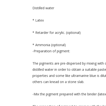
Distilled water
*
Latex
*
Retarder
for
acrylic.
(optional
)
*
Ammonia (
optional)
-
Preparation
of
pigment
:
The pigments
are
pre-
dispersed
by mixing with
distilled water
in order to obtain
a suitable
paste
properties
and
some like
ultramarine blue
is dil
others
can
knead
on
a stone slab
.
-
Mix the
pigment prepared
with the binder
(
latex