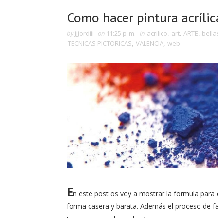
Como hacer pintura acrílica
by
jjjordiii
on
11:25 p. m.
in
acrilico
,
art
,
ARTE
,
bella
TECNICAS PICTORICAS
,
VALENCIA
,
web
E
n este post os voy a mostrar la formula para 
forma casera y barata. Además el proceso de fab