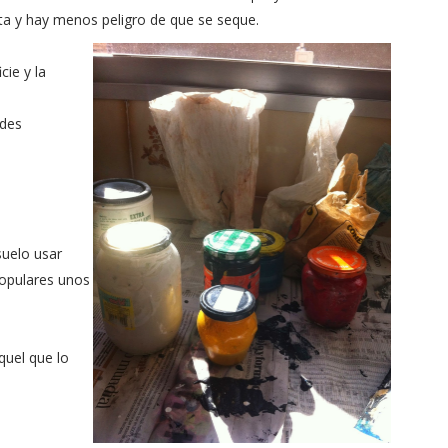
ta y hay menos peligro de que se seque.
cie y la
ades
suelo usar
populares unos
quel que lo