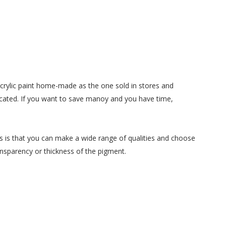
crylic paint home-made
as the one
sold in stores
and
icated
.
If you
want to save
manoy
and
you have time,
s
is that you can
make a wide range
of qualities and
choose
ansparency
or thickness
of the pigment.