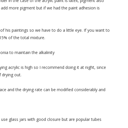
inder
in the case
of
the
acrylic paint
is
latex
,
pigment
also
add
more pigment
but if
we had
the
paint adhesion
is
of his paintings
so
we have to
do
a little
eye.
If
you want to
15
%
of the total
mixture.
onia
to maintain
the alkalinity
ying
acrylic
is high
so I
recommend doing it
at night,
since
f
drying out.
face and
the drying rate
can be modified
considerably
and
y use
glass jars
with
good closure
but
are popular
tubes