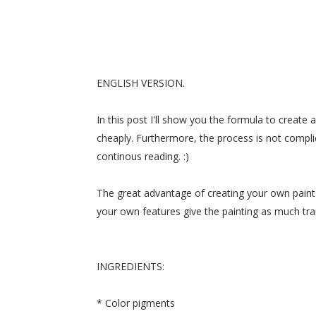
ENGLISH VERSION.
In this post I
'll show you
the formula
to create
a
cheaply.
Furthermore, the
process
is not compl
continous
reading.
:)
The great
advantage of creating
your own paint
your own
features
give
the painting as
much
tr
INGREDIENTS:
*
Color pigments