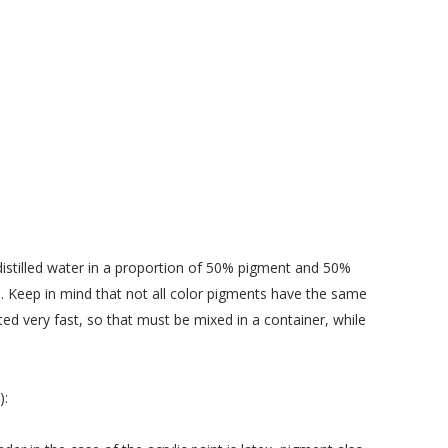
distilled water
in
a proportion of 50
% pigment
and 50
%
.
Keep in
mind that
not all
color pigments
have the same
uted
very fast, so
that must be mixed
in a container,
while
):