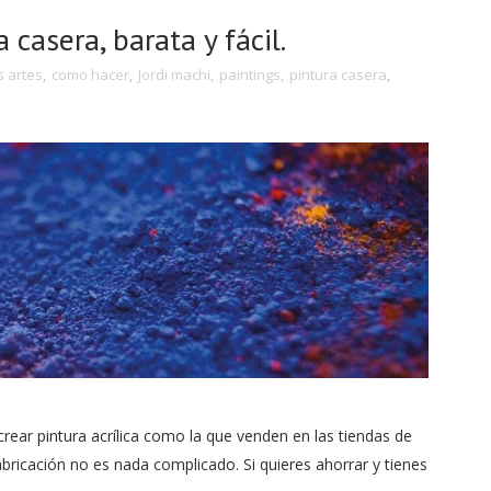
 casera, barata y fácil.
s artes
,
como hacer
,
Jordi machi
,
paintings
,
pintura casera
,
crear pintura acrílica como la que venden en las tiendas de
ricación no es nada complicado. Si quieres ahorrar y tienes